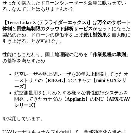
せっかく購入したドローンやレーザーを倉庫に眠らせてい
る…なんてことはありませんか？
【Terra Lidar X (テラライダーエックス)】
は
万全のサポート
体制
と
回数無制限のクラウド解析サービス
がセットになった
製品のため、ドローンの稼働率を上げ
費用対効果
を最大限に
引き上げることが可能です。
性能にもこだわり、国土地理院の定める「
作業規程の準則
」
の基準を満たすため
航空レーザや地上型レーザを30年以上開発してきたオ
ーストリアの【
RIEGL
】のスキャナ【
mini VUXシリ
ーズ
】
航空測量用をはじめとする様々な慣性航行システムを
開発してきたカナダの【
Applanix
】のIMU【
APX-UAV
シリーズ
】
を採用しています。
UAVレーザスキャナをフル活用して、業務効率化を進めま