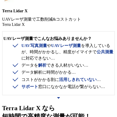
Terra Lidar X
UAVレーザ測量で工数削減&コストカット
Terra Lidar X
UAVレーザ測量でこんなお悩みありませんか？
UAV写真測量
や
UAVレーザ測量
を導入している
が、時間がかかるし、精度がイマイチで
公共測量
に対応できない…
データを
解析
できる人材がいない…
データ解析に時間がかかる…
コストがかかる割に
活用しきれていない
…
サポート
窓口になかなか電話が繋がらない…
Terra Lidar X
なら
短時間で高精度な測量が可能！