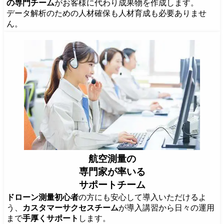
の専門チーム
がお客様に代わり成果物を作成します。
データ解析のための人材確保も人材育成も必要ありませ
ん。
航空測量の
専門家が率いる
サポートチーム
ドローン測量初心者
の方にも安心して導入いただけるよ
う、
カスタマーサクセスチーム
が導入講習から日々の運用
まで
手厚くサポート
します。