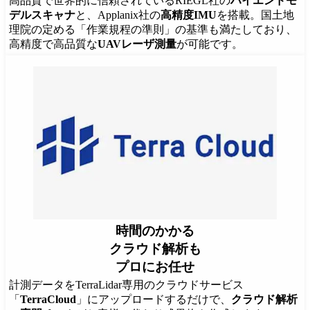
高品質で世界的に信頼されているRIEGL社の
ハイエンドモ
デルスキャナ
と、Applanix社の
高精度IMU
を搭載。国土地
理院の定める「作業規程の準則」の基準も満たしており、
高精度で高品質な
UAVレーザ測量
が可能です。
時間のかかる
クラウド解析も
プロにお任せ
計測データをTerraLidar専用のクラウドサービス
「
TerraCloud
」にアップロードするだけで、
クラウド解析