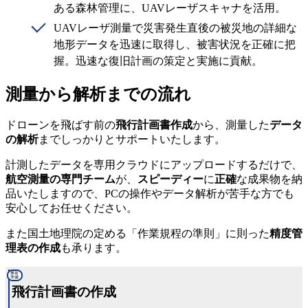
ある森林管理に、UAVレーザスキャナを活用。
UAVレーザ測量で災害発生直後の被災地の詳細な
地形データを迅速に取得し、被害状況を正確に把
握。迅速な復旧計画の策定と実施に貢献。
測量から解析までの流れ
ドローンを飛ばす前の
飛行計画書作成
から、測量した
データ
の解析
までしっかりとサポートいたします。
計測したデータを専用クラウドにアップロードするだけで、
航空測量の専門チーム
が、
スピーディー
に
正確
な成果物を納
品いたしますので、PCの操作やデータ解析が苦手な方でも
安心してお任せください。
また国土地理院の定める「作業規程の準則」に則った
精度管
理表の作成
も承ります。
事前
準備
飛行計画書の作成