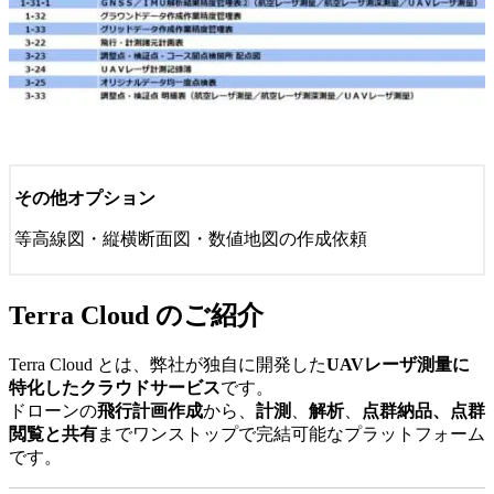
その他オプション
等高線図・縦横断面図・数値地図の作成依頼
Terra Cloud のご紹介
Terra Cloud とは、弊社が独自に開発した
UAVレーザ測量に
特化したクラウドサービス
です。
ドローンの
飛行計画作成
から、
計測
、
解析
、
点群納品、点群
閲覧と共有
までワンストップで完結可能なプラットフォーム
です。