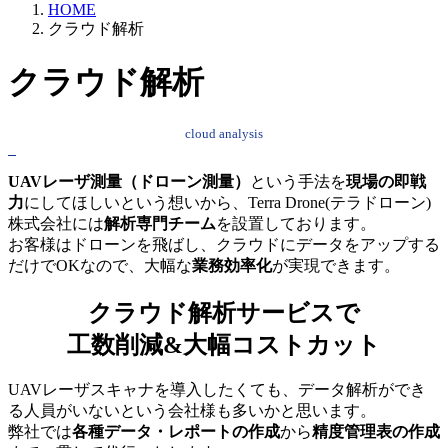
HOME
クラウド解析
クラウド解析
cloud analysis
UAVレーザ測量（ドローン測量）
という手法を
現場の即戦
力
にしてほしいという想いから、Terra Drone(テラドローン)
株式会社には
解析専門チーム
を設置しております。
お客様はドローンを飛ばし、クラウドにデータをアップする
だけでOKなので、大幅な
業務効率化
が実現できます。
クラウド解析サービスで
工数削減&大幅コストカット
UAVレーザスキャナを導入したくても、データ解析ができ
る人員がいないという会社様も多いかと思います。
弊社では
各種データ・レポートの作成
から
精度管理表の作成