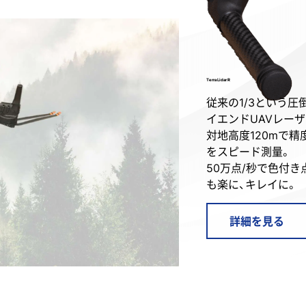
Terra Lidar R
従来の1/3という
イエンドUAVレー
対地高度120mで精
をスピード測量。
50万点/秒で色付
も楽に、キレイに。
詳細を見る