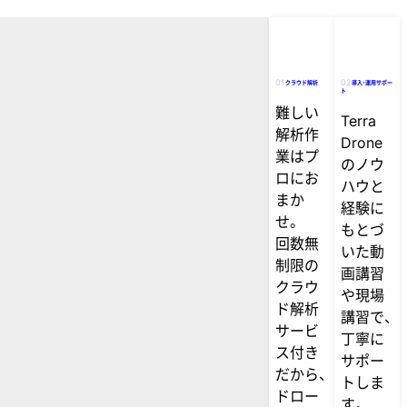
01
02
クラウド解析
導入・運用サポー
ト
難しい
Terra
解析作
Drone
業はプ
のノウ
ロにお
ハウと
まか
経験に
せ。
もとづ
回数無
いた動
制限の
画講習
クラウ
や現場
ド解析
講習で、
サービ
丁寧に
ス付き
サポー
だから、
トしま
ドロー
す。