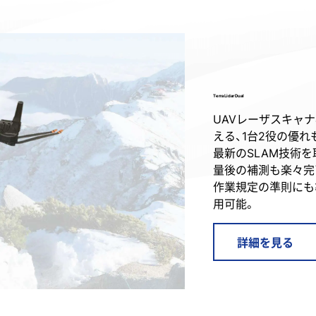
Terra Lidar Dual
UAVレーザスキャ
える、1台2役の優れ
最新のSLAM技術
量後の補測も楽々完
作業規定の準則にも
用可能。
詳細を見る